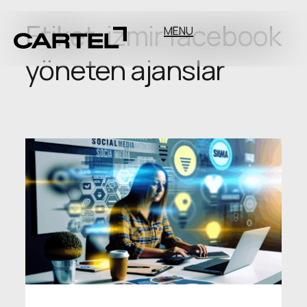
Etiket:
izmir facebook
MENU
yöneten ajanslar