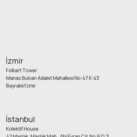
İzmir
Folkart Tower
Manas Bulvarı Adalet Mahallesi No:47 K:43
Bayraklı/İzmir
İstanbul
Kolektif House
42 Maslak, Maslak Mah., Ahi Evran Cd. No:6 D:3,