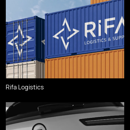
R
i
f
a
L
o
g
i
s
t
i
c
s
R
i
f
a
L
o
g
i
s
t
i
c
s