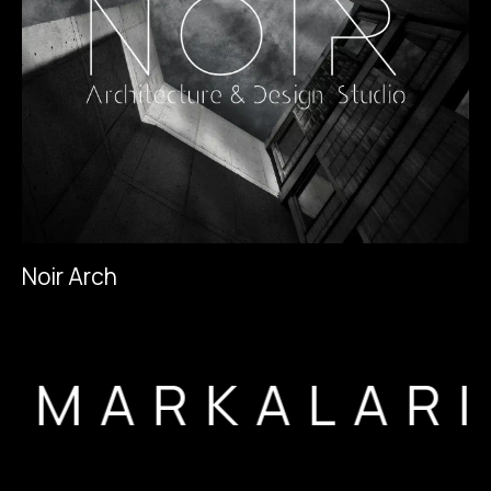
N
o
i
r
A
r
c
h
N
o
i
r
A
r
c
h
MARKA