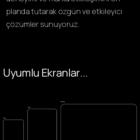
planda tutarak özgün ve etkileyici
çözümler sunuyoruz.
U
y
u
m
l
u
E
k
r
a
n
l
a
r
.
.
.