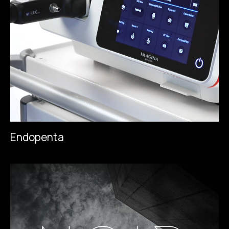
E
n
d
o
p
e
n
t
a
E
n
d
o
p
e
n
t
a