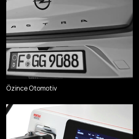
Ö
z
i
n
c
e
O
t
o
m
o
t
i
v
Ö
z
i
n
c
e
O
t
o
m
o
t
i
v