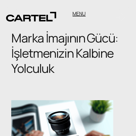
MENU
Marka İmajının Gücü:
İşletmenizin Kalbine
Yolculuk
Marka
İmajının
Gücü:
İşletmenizin