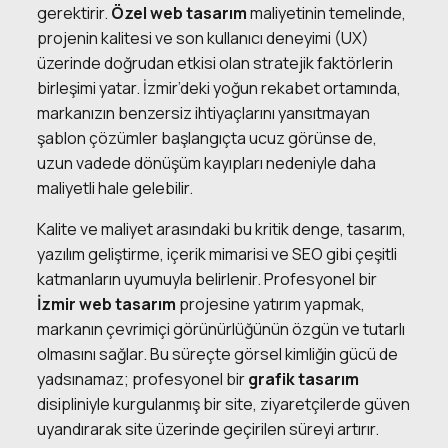
gerektirir.
Özel web tasarım
maliyetinin temelinde,
projenin kalitesi ve son kullanıcı deneyimi (UX)
üzerinde doğrudan etkisi olan stratejik faktörlerin
birleşimi yatar. İzmir’deki yoğun rekabet ortamında,
markanızın benzersiz ihtiyaçlarını yansıtmayan
şablon çözümler başlangıçta ucuz görünse de,
uzun vadede dönüşüm kayıpları nedeniyle daha
maliyetli hale gelebilir.
Kalite ve maliyet arasındaki bu kritik denge, tasarım,
yazılım geliştirme, içerik mimarisi ve SEO gibi çeşitli
katmanların uyumuyla belirlenir. Profesyonel bir
İzmir web tasarım
projesine yatırım yapmak,
markanın çevrimiçi görünürlüğünün özgün ve tutarlı
olmasını sağlar. Bu süreçte görsel kimliğin gücü de
yadsınamaz; profesyonel bir
grafik tasarım
disipliniyle kurgulanmış bir site, ziyaretçilerde güven
uyandırarak site üzerinde geçirilen süreyi artırır.