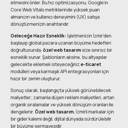
etmesini önler. Bu hız optimizasyonu, Google’ın
Core Web Vitals metriklerinde yüksek puan
almanızın ve kullanıcı deneyimini (UX) satışa
dönüştürmenizin anahtarıdır.
Geleceğe Hazır Esneklik:
İşletmenizin İzmir’den
başlayıp global pazara uzanan büyüme hedefleri
doğrultusunda,
özel web tasarım
size sınırsız bir
esneklik sunar. Şablonların aksine, bu altyapılar
gelecekte eklemek isteyeceğiniz
e-ticaret
modülleri veya karmaşık API entegrasyonları için
hazır bir zemin oluşturur.
Sonuç olarak, başlangıçta yüksek görünebilecek
maliyetler; zamanla düşen reklam maliyetleri, artan
organik sıralamalar ve yüksek dönüşüm oranları ile
dengelenir.
Özel web tasarım
, İzmirli markalar için
bir gider kalemi değil, dijital dünyada sürdürülebilir
bir büyüme sermayesidir.