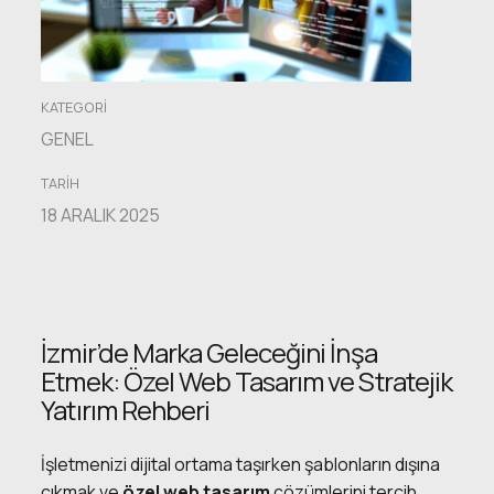
Kaliteyi
Belirleyen
Fiyatlar
KATEGORI
GENEL
TARIH
18 ARALIK 2025
İzmir’de Marka Geleceğini İnşa
Etmek: Özel Web Tasarım ve Stratejik
Yatırım Rehberi
İşletmenizi dijital ortama taşırken şablonların dışına
çıkmak ve
özel web tasarım
çözümlerini tercih