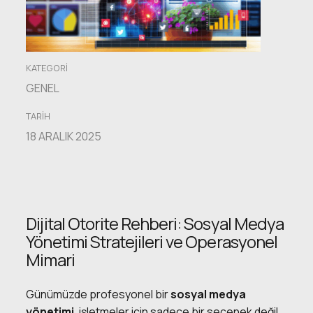
Medya
Yönetimi
Stratejileri
KATEGORI
GENEL
TARIH
18 ARALIK 2025
Dijital Otorite Rehberi: Sosyal Medya
Yönetimi Stratejileri ve Operasyonel
Mimari
Günümüzde profesyonel bir
sosyal medya
yönetimi
, işletmeler için sadece bir seçenek değil,