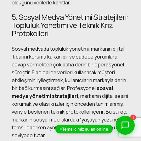
olduğunu verilerle kanıtlar.
5. Sosyal Medya Yönetimi Stratejileri:
Topluluk Yönetimi ve Teknik Kriz
Protokolleri
Sosyal medyada topluluk yönetimi, markanın dijital
itibarını koruma kalkanıdır ve sadece yorumlara
cevap vermekten çok daha derin bir operasyonel
süreçtir. Elde edilen verileri kullanarak müşteri
etkileşimini iyileştirmek, kullanıcıların markayla derin
bir bağ kurmasını sağlar. Profesyonel
sosyal
medya yönetimi stratejileri
, markanın dijital sesini
korumak ve olası krizler için önceden tanımlanmış,
veriyle beslenen teknik protokoller içerir. Bu süreç,
1
markanın sosyal mecralardaki “yaşayan yüzünü”
temsil ederken aynı zamanda güvenliği de en üst
Temsilcimiz şu an online
seviyede tutar.