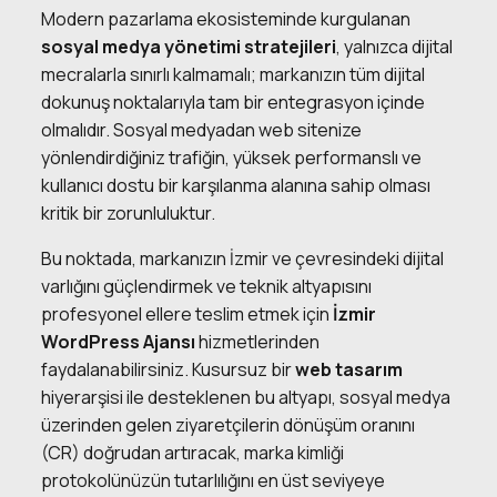
Modern pazarlama ekosisteminde kurgulanan
sosyal medya yönetimi stratejileri
, yalnızca dijital
mecralarla sınırlı kalmamalı; markanızın tüm dijital
dokunuş noktalarıyla tam bir entegrasyon içinde
olmalıdır. Sosyal medyadan web sitenize
yönlendirdiğiniz trafiğin, yüksek performanslı ve
kullanıcı dostu bir karşılanma alanına sahip olması
kritik bir zorunluluktur.
Bu noktada, markanızın İzmir ve çevresindeki dijital
varlığını güçlendirmek ve teknik altyapısını
profesyonel ellere teslim etmek için
İzmir
WordPress Ajansı
hizmetlerinden
faydalanabilirsiniz. Kusursuz bir
web tasarım
hiyerarşisi ile desteklenen bu altyapı, sosyal medya
üzerinden gelen ziyaretçilerin dönüşüm oranını
(CR) doğrudan artıracak, marka kimliği
protokolünüzün tutarlılığını en üst seviyeye