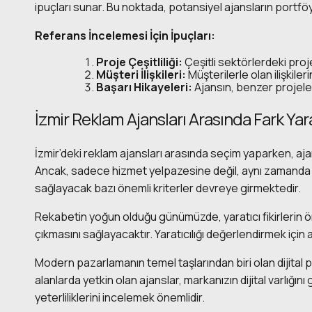
ipuçları sunar. Bu noktada, potansiyel ajansların portfö
Referans İncelemesi İçin İpuçları:
Proje Çeşitliliği:
Çeşitli sektörlerdeki proj
Müşteri İlişkileri:
Müşterilerle olan ilişkile
Başarı Hikayeleri:
Ajansın, benzer projeler
İzmir Reklam Ajansları Arasında Fark Yar
İzmir’deki reklam ajansları arasında seçim yaparken, aja
Ancak, sadece hizmet yelpazesine değil, aynı zamanda aj
sağlayacak bazı önemli kriterler devreye girmektedir.
Rekabetin yoğun olduğu günümüzde, yaratıcı fikirlerin ö
çıkmasını sağlayacaktır. Yaratıcılığı değerlendirmek için
Modern pazarlamanın temel taşlarından biri olan dijital pl
alanlarda yetkin olan ajanslar, markanızın dijital varlığı
yeterliliklerini incelemek önemlidir.