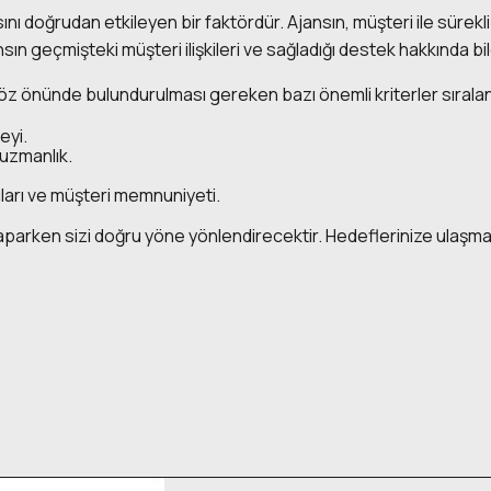
sını doğrudan etkileyen bir faktördür. Ajansın, müşteri ile sürekl
ın geçmişteki müşteri ilişkileri ve sağladığı destek hakkında b
göz önünde bulundurulması gereken bazı önemli kriterler sıralan
eyi.
uzmanlık.
ları ve müşteri memnuniyeti.
yaparken sizi doğru yöne yönlendirecektir. Hedeflerinize ulaşmak i