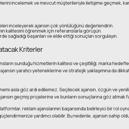
ylerini incelemek ve mevcut müşterileriyle iletişime geçmek, kar
eleri inceleyerek ajansın çok yönlülüğünü değerlendirin.
rinin kalitesini öğrenmek için referanslarla görüşün.
de sağladığı başarıları ve elde ettiği sonuçları sorgulayın.
atacak Kriterler
nsların sunduğu hizmetlerin kalitesi ve çeşitliliği, marka hedef
ansın yaratıcı yeteneklerine ve stratejik yaklaşımına da dikkat
nemi asla göz ardı edilemez. Seçilecek ajansın, özgün ve yenil
 ajansın geçmiş projelerine ve bunların sonuçlarına göz atmak fa
atformlar, reklam ajanslarının başarısında belirleyici bir rol oy
nı güçlendirmenize yardımcı olabilir. Bu nedenle, ajansın sahip ol