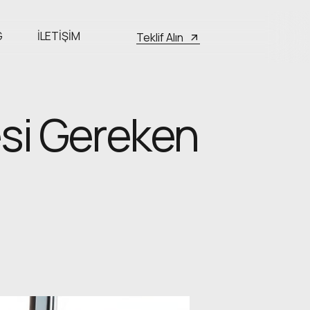
G
İLETIŞIM
Teklif Alın
esi Gereken