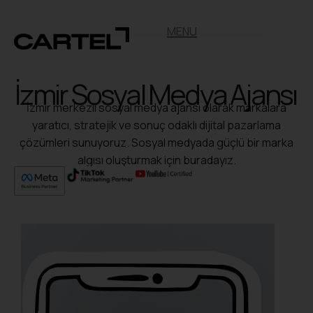
MENU
İzmir Sosyal Medya Ajansı
İzmir merkezli sosyal medya ajansı olarak markalara
yaratıcı, stratejik ve sonuç odaklı dijital pazarlama
çözümleri sunuyoruz. Sosyal medyada güçlü bir marka
algısı oluşturmak için buradayız.