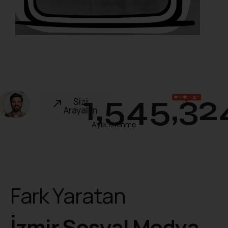
1,545,32
Sizi
Arayalım
Aylık İzlenme
Fark Yaratan
İzmir Sosyal Medya