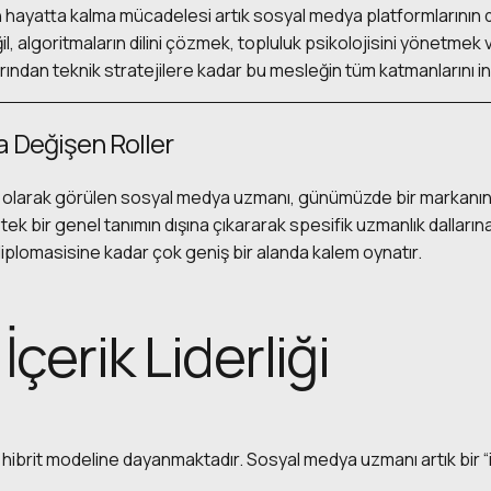
ın hayatta kalma mücadelesi artık sosyal medya platformlarının d
 algoritmaların dilini çözmek, topluluk psikolojisini yönetmek 
ından teknik stratejilere kadar bu mesleğin tüm katmanlarını in
a Değişen Roller
i olarak görülen sosyal medya uzmanı, günümüzde bir markanın 
lü tek bir genel tanımın dışına çıkararak spesifik uzmanlık dalları
diplomasisine kadar çok geniş bir alanda kalem oynatır.
İçerik Liderliği
n hibrit modeline dayanmaktadır. Sosyal medya uzmanı artık bir “ist