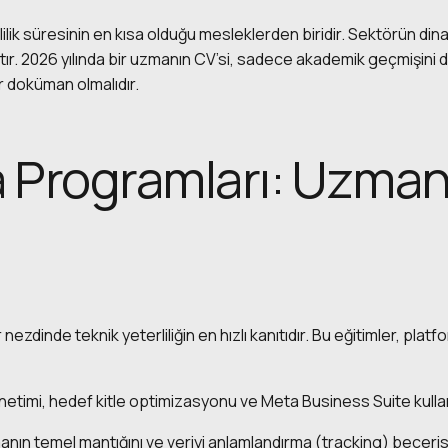
lik süresinin en kısa olduğu mesleklerden biridir. Sektörün din
ştır. 2026 yılında bir uzmanın CV’si, sadece akademik geçmişini 
r doküman olmalıdır.
ka Programları: Uzmanl
 nezdinde teknik yeterliliğin en hızlı kanıtıdır. Bu eğitimler, pla
timi, hedef kitle optimizasyonu ve Meta Business Suite kullanı
manın temel mantığını ve veriyi anlamlandırma (tracking) beceri