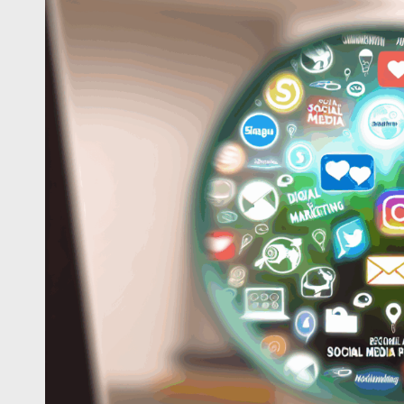
Sosyal
Medya
Uzmanı
Olma
Yolun