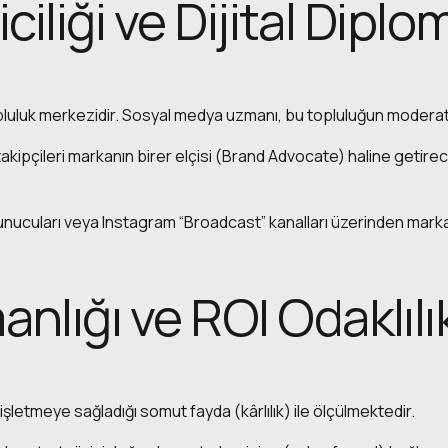
ciliği ve Dijital Diplo
 topluluk merkezidir. Sosyal medya uzmanı, bu topluluğun moder
kipçileri markanın birer elçisi (Brand Advocate) haline getirec
nucuları veya Instagram “Broadcast” kanalları üzerinden markay
lığı ve ROI Odaklılı
 işletmeye sağladığı somut fayda (kârlılık) ile ölçülmektedir.