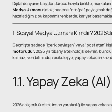
Dijital dünyanın baş döndürücü hızıyla birlikte, markalar
Medya Uzmanı
olmak; sadece fotoğraf paylaşmak değil,
hazırladığımız bu kapsamlı rehberde, kariyer basamaklar
1. Sosyal Medya Uzmanı Kimdir? 2026’d
Geçmişte sadece “içerik paylaşan” veya “post atan” kiş
motorudur.
2026 yılı itibarıyla teknolojik devrim, bu ro
kalmaz; veri biliminden psikolojiye, yapay zekadan kriz 
1.1. Yapay Zeka (AI) 
2026’da içerik üretimi, insan yaratıcılığı ile yapay zekanı