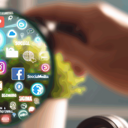
da
Adım
Adım
Rehber