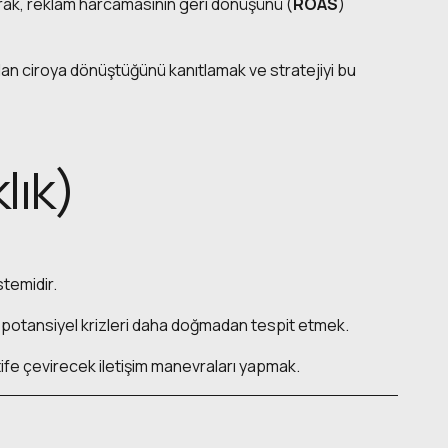
arak, reklam harcamasının geri dönüşünü (
ROAS
)
udan ciroya dönüştüğünü kanıtlamak ve stratejiyi bu
lık)
stemidir.
 potansiyel krizleri daha doğmadan tespit etmek.
tife çevirecek iletişim manevraları yapmak.