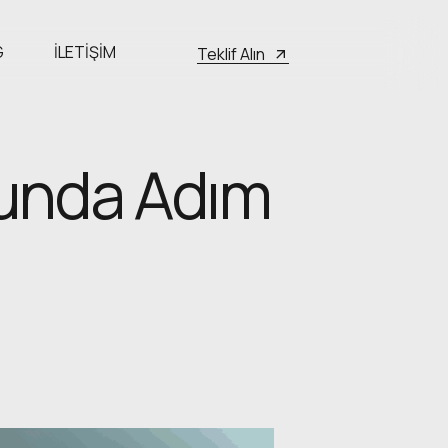
G
İLETIŞIM
Teklif Alın
unda Adım