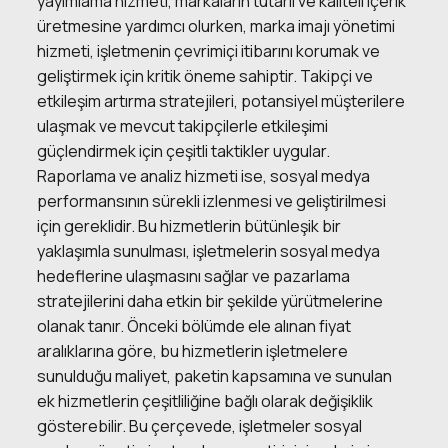
yayımlama hizmeti, markaların tutarlı ve kaliteli içerik
üretmesine yardımcı olurken, marka imajı yönetimi
hizmeti, işletmenin çevrimiçi itibarını korumak ve
geliştirmek için kritik öneme sahiptir. Takipçi ve
etkileşim artırma stratejileri, potansiyel müşterilere
ulaşmak ve mevcut takipçilerle etkileşimi
güçlendirmek için çeşitli taktikler uygular.
Raporlama ve analiz hizmeti ise, sosyal medya
performansının sürekli izlenmesi ve geliştirilmesi
için gereklidir. Bu hizmetlerin bütünleşik bir
yaklaşımla sunulması, işletmelerin sosyal medya
hedeflerine ulaşmasını sağlar ve pazarlama
stratejilerini daha etkin bir şekilde yürütmelerine
olanak tanır. Önceki bölümde ele alınan fiyat
aralıklarına göre, bu hizmetlerin işletmelere
sunulduğu maliyet, paketin kapsamına ve sunulan
ek hizmetlerin çeşitliliğine bağlı olarak değişiklik
gösterebilir. Bu çerçevede, işletmeler sosyal